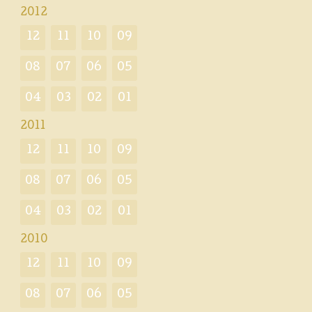
2012
12
11
10
09
08
07
06
05
04
03
02
01
2011
12
11
10
09
08
07
06
05
04
03
02
01
2010
12
11
10
09
08
07
06
05