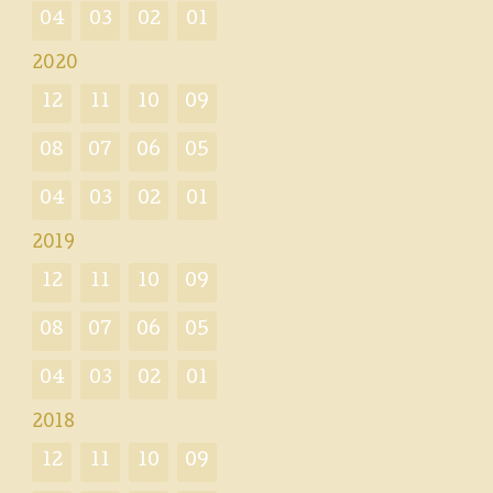
04
03
02
01
2020
12
11
10
09
08
07
06
05
04
03
02
01
2019
12
11
10
09
08
07
06
05
04
03
02
01
2018
12
11
10
09