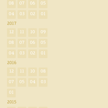
08
07
06
05
04
03
02
01
2017
12
11
10
09
08
07
06
05
04
03
02
01
2016
12
11
10
08
07
05
04
03
01
2015