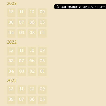
2023
12
11
10
09
08
07
06
05
04
03
02
01
2022
12
11
10
09
08
07
06
05
04
03
02
01
2021
12
11
10
09
08
07
06
05