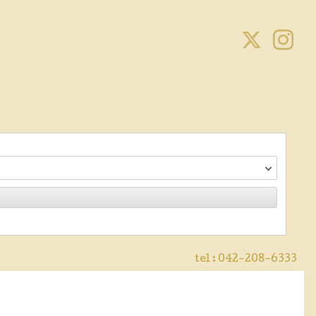
tel :
042-208-6333