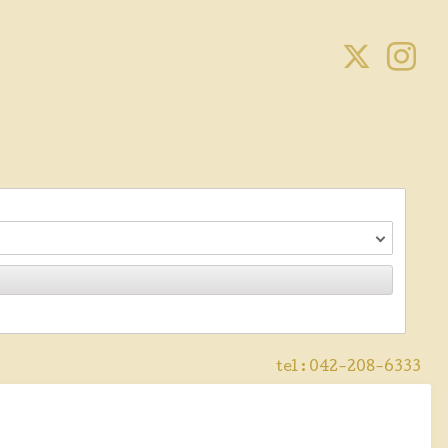
tel :
042-208-6333