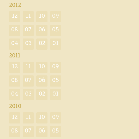
2012
12
11
10
09
08
07
06
05
04
03
02
01
2011
12
11
10
09
08
07
06
05
04
03
02
01
2010
12
11
10
09
08
07
06
05