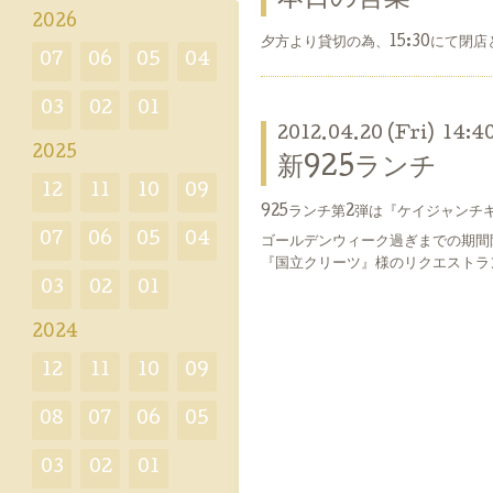
2026
夕方より貸切の為、15:30にて閉
07
06
05
04
03
02
01
2012.04.20 (Fri) 14:4
2025
新925ランチ
12
11
10
09
925ランチ第2弾は『ケイジャン
07
06
05
04
ゴールデンウィーク過ぎまでの期間
『国立クリーツ』様のリクエストラ
03
02
01
2024
12
11
10
09
08
07
06
05
03
02
01