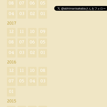
08
07
06
05
04
03
02
01
2017
12
11
10
09
08
07
06
05
04
03
02
01
2016
12
11
10
08
07
05
04
03
01
2015