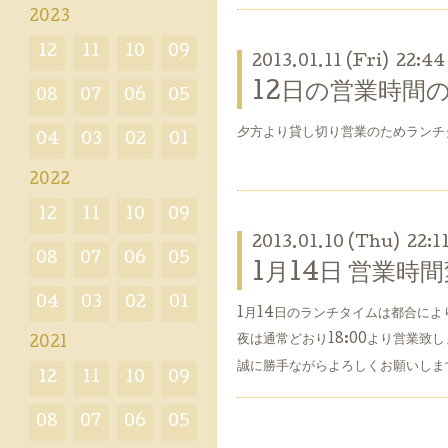
2023
12
11
10
09
2013.01.11 (Fri) 22:44
12日の営業時間
08
07
06
05
夕方より貸し切り営業のためランチタ
04
03
02
01
2022
12
11
10
09
2013.01.10 (Thu) 22:1
08
07
06
05
1月14日 営業
04
03
02
01
1月14日のランチタイムは都合により
夜は通常どおり18:00より営業致
2021
誠に勝手ながらよろしくお願いしま
12
11
10
09
08
07
06
05