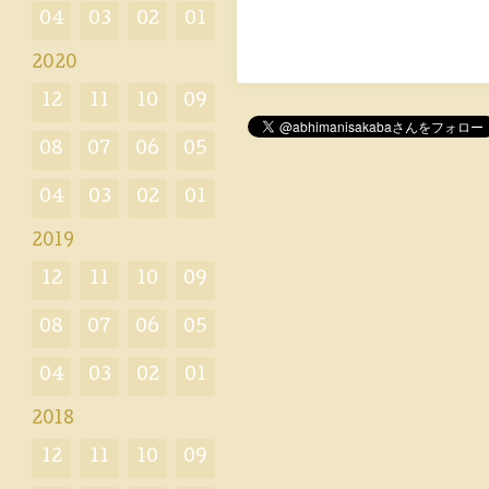
04
03
02
01
2020
12
11
10
09
08
07
06
05
04
03
02
01
2019
12
11
10
09
08
07
06
05
04
03
02
01
2018
12
11
10
09