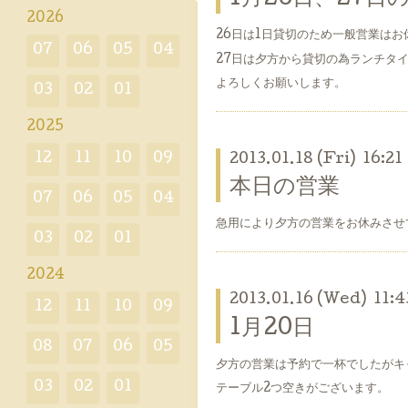
2026
26日は1日貸切のため一般営業はお
07
06
05
04
27日は夕方から貸切の為ランチタイム
よろしくお願いします。
03
02
01
2025
12
11
10
09
2013.01.18 (Fri) 16:21
本日の営業
07
06
05
04
急用により夕方の営業をお休みさせ
03
02
01
2024
2013.01.16 (Wed) 11:4
12
11
10
09
1月20日
08
07
06
05
夕方の営業は予約で一杯でしたがキ
03
02
01
テーブル2つ空きがございます。