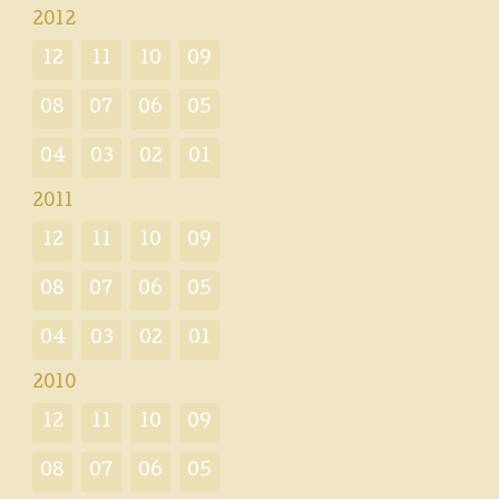
2012
12
11
10
09
08
07
06
05
04
03
02
01
2011
12
11
10
09
08
07
06
05
04
03
02
01
2010
12
11
10
09
08
07
06
05