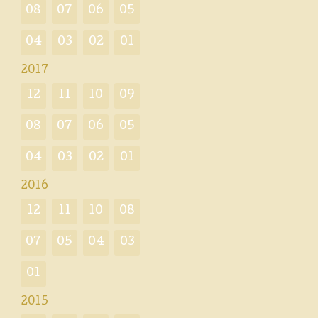
08
07
06
05
04
03
02
01
2017
12
11
10
09
08
07
06
05
04
03
02
01
2016
12
11
10
08
07
05
04
03
01
2015