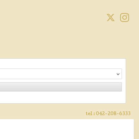
tel :
042-208-6333