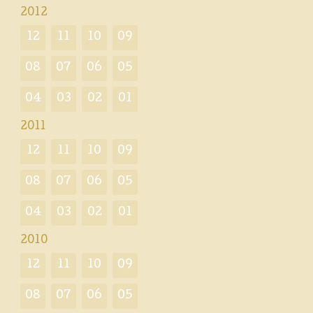
2012
12
11
10
09
08
07
06
05
04
03
02
01
2011
12
11
10
09
08
07
06
05
04
03
02
01
2010
12
11
10
09
08
07
06
05