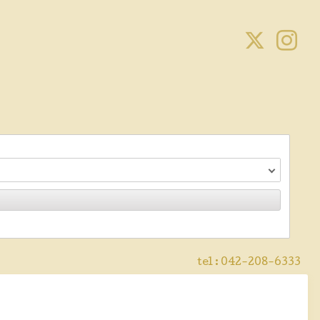
tel :
042-208-6333