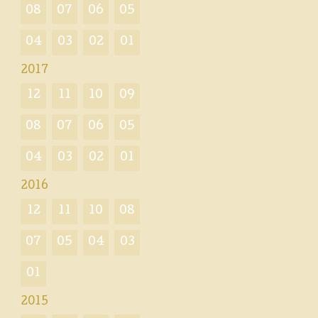
08
07
06
05
04
03
02
01
2017
12
11
10
09
08
07
06
05
04
03
02
01
2016
12
11
10
08
07
05
04
03
01
2015