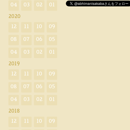
04
03
02
01
2020
12
11
10
09
08
07
06
05
04
03
02
01
2019
12
11
10
09
08
07
06
05
04
03
02
01
2018
12
11
10
09