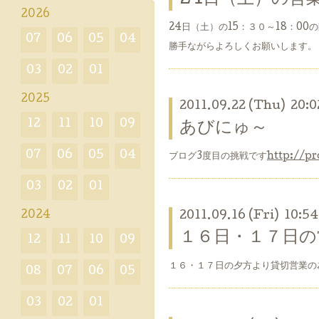
2026
24日（土）の15：３０～18：00
07
06
05
04
勝手ながらよろしくお願いします。
03
02
01
2025
2011.09.22 (Thu) 20:0
12
11
10
09
あびにゅ～
07
06
05
04
ブログ3度目の挑戦です
http://p
03
02
01
2024
2011.09.16 (Fri) 10:54
１６日・１７日の
12
11
10
09
１６・１７日の夕方より貸切営業の
08
07
06
05
03
02
01