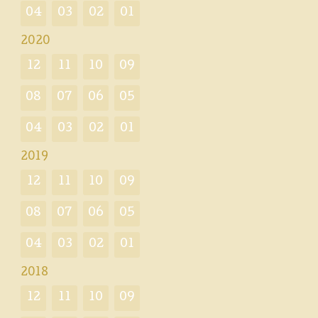
04
03
02
01
2020
12
11
10
09
08
07
06
05
04
03
02
01
2019
12
11
10
09
08
07
06
05
04
03
02
01
2018
12
11
10
09