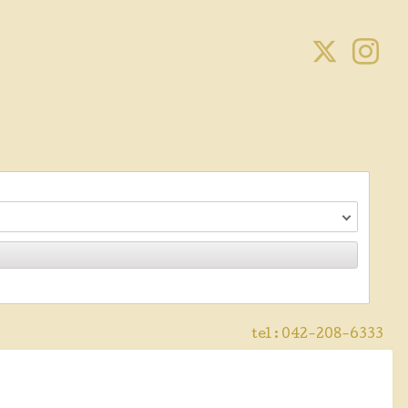
tel :
042-208-6333