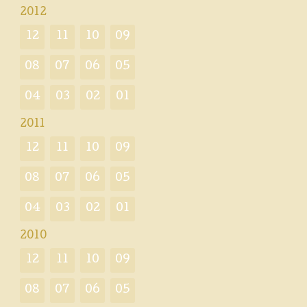
2012
12
11
10
09
08
07
06
05
04
03
02
01
2011
12
11
10
09
08
07
06
05
04
03
02
01
2010
12
11
10
09
08
07
06
05