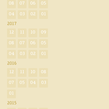
08
07
06
05
04
03
02
01
2017
12
11
10
09
08
07
06
05
04
03
02
01
2016
12
11
10
08
07
05
04
03
01
2015