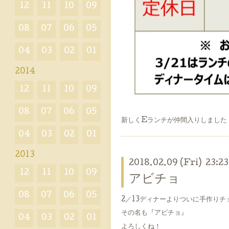
12
11
10
09
08
07
06
05
04
03
02
01
2014
12
11
10
09
08
07
06
05
新しくEランチが仲間入りしました
04
03
02
01
2013
2018.02.09 (Fri) 23:23
12
11
10
09
アビチョ
08
07
06
05
2／13ディナーよりついに手作り
その名も『アビチョ』
04
03
02
01
よろしくね！