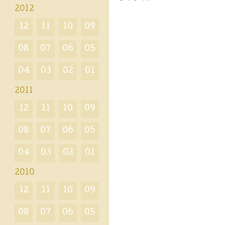
2012
12
11
10
09
08
07
06
05
04
03
02
01
2011
12
11
10
09
08
07
06
05
04
03
02
01
2010
12
11
10
09
08
07
06
05