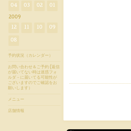
04
03
02
01
2009
12
11
10
09
08
予約状況（カレンダー）
お問い合わせ＆ご予約 (返信
が届いてない時は迷惑フォ
ルダ－に届いてる可能性が
ございますのでご確認をお
願いします）
メニュー
店舗情報