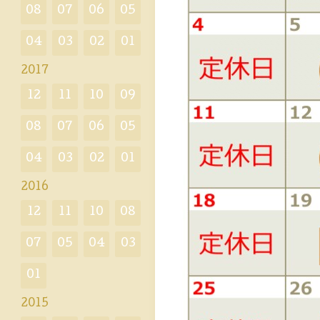
08
07
06
05
04
03
02
01
2017
12
11
10
09
08
07
06
05
04
03
02
01
2016
12
11
10
08
07
05
04
03
01
2015