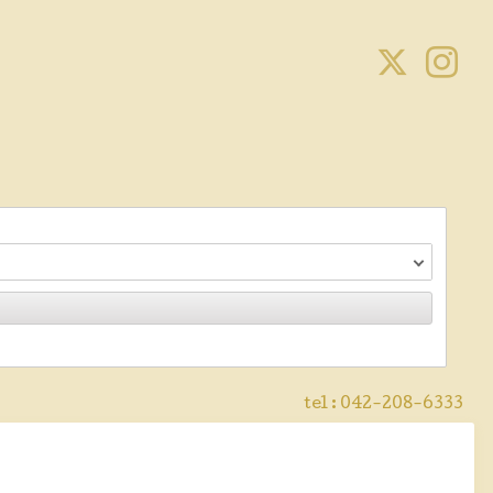
tel :
042-208-6333