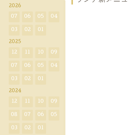
2026
07
06
05
04
03
02
01
2025
12
11
10
09
07
06
05
04
03
02
01
2024
12
11
10
09
08
07
06
05
03
02
01