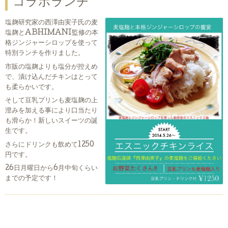
コラボランチ
塩麹研究家の西澤由実子氏の麦
塩麹とABHIMANI監修の本
格ジンジャーシロップを使って
特別ランチを作りました。
市販の塩麹よりも塩分が控えめ
で、漬け込んだチキンはとって
も柔らかいです。
そして豆乳プリンも麦塩麹の上
澄みを加える事により口当たり
も滑らか！新しいスイーツの誕
生です。
さらにドリンクも飲めて1250
円です。
26日月曜日から6月中旬くらい
までの予定です！