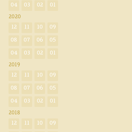
04
03
02
01
2020
12
11
10
09
08
07
06
05
04
03
02
01
2019
12
11
10
09
08
07
06
05
04
03
02
01
2018
12
11
10
09