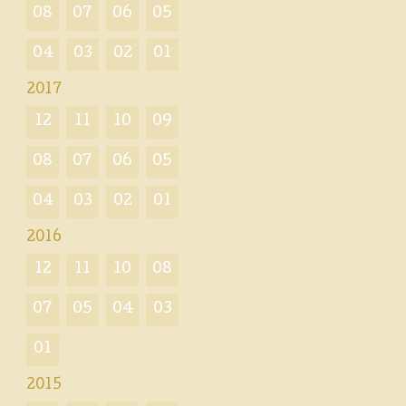
08
07
06
05
04
03
02
01
2017
12
11
10
09
08
07
06
05
04
03
02
01
2016
12
11
10
08
07
05
04
03
01
2015