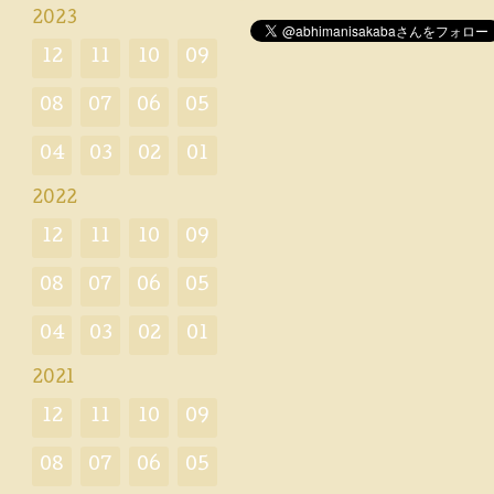
2023
12
11
10
09
08
07
06
05
04
03
02
01
2022
12
11
10
09
08
07
06
05
04
03
02
01
2021
12
11
10
09
08
07
06
05