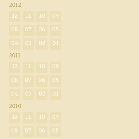
2012
12
11
10
09
08
07
06
05
04
03
02
01
2011
12
11
10
09
08
07
06
05
04
03
02
01
2010
12
11
10
09
08
07
06
05