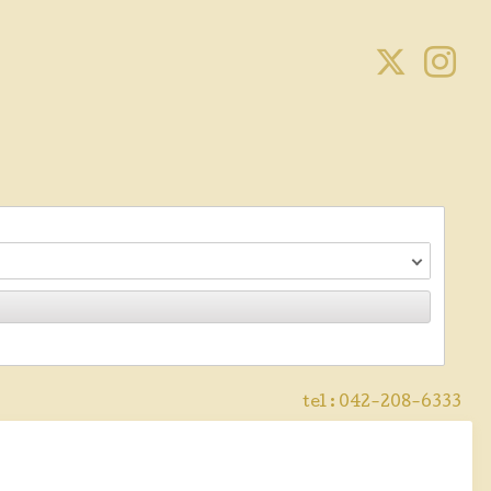
tel :
042-208-6333