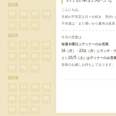
2026
こんにちは。
07
06
05
04
天候が不安定な日々が続き、気付い
子供達は「まだ暑いから夏休み延長
03
02
01
・・・・・・・・・・・・・・・・
2025
今月の営業は
毎週木曜日
は
ディナーのみ営業
。
12
11
10
09
16（月）・23日（月）
は
ランチ・
07
06
05
04
また
10/5（土）はディナーのみ営
皆様のお越しお待ちしております。
03
02
01
2024
12
11
10
09
08
07
06
05
03
02
01