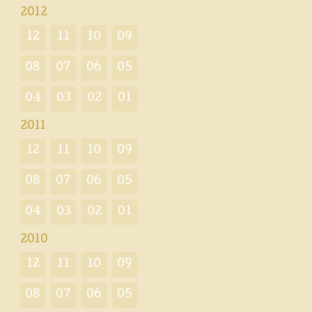
2012
12
11
10
09
08
07
06
05
04
03
02
01
2011
12
11
10
09
08
07
06
05
04
03
02
01
2010
12
11
10
09
08
07
06
05