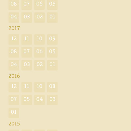
08
07
06
05
04
03
02
01
2017
12
11
10
09
08
07
06
05
04
03
02
01
2016
12
11
10
08
07
05
04
03
01
2015