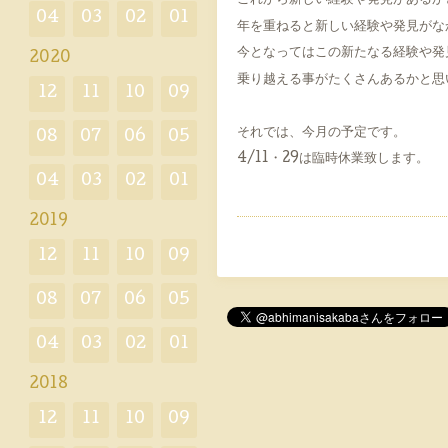
これから新しい経験や発見があるか
04
03
02
01
年を重ねると新しい経験や発見がな
今となってはこの新たなる経験や発
2020
乗り越える事がたくさんあるかと思
12
11
10
09
それでは、今月の予定です。
08
07
06
05
4/11・29は臨時休業致します。
04
03
02
01
2019
12
11
10
09
08
07
06
05
04
03
02
01
2018
12
11
10
09