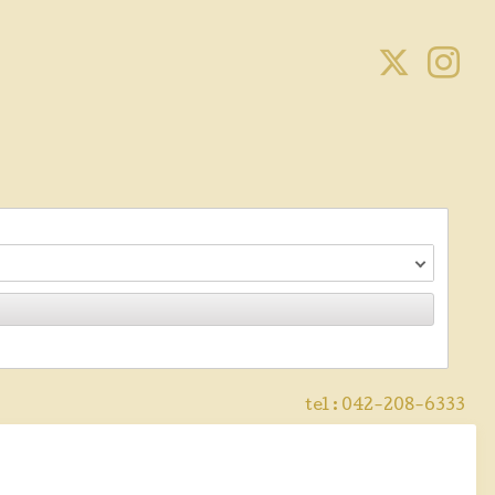
tel :
042-208-6333