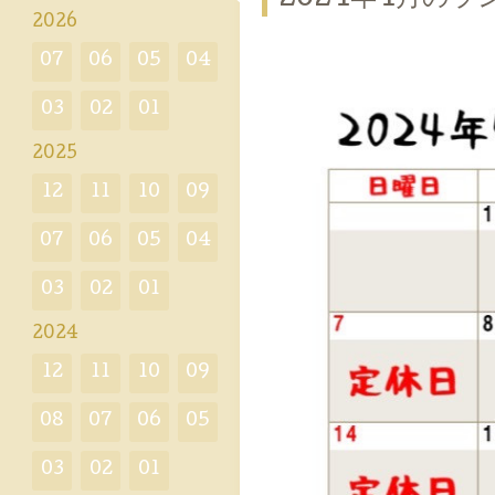
2026
07
06
05
04
03
02
01
2025
12
11
10
09
07
06
05
04
03
02
01
2024
12
11
10
09
08
07
06
05
03
02
01