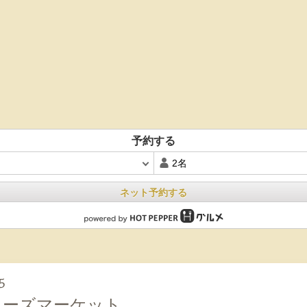
予約する
ネット予約する
5
ターズマーケット