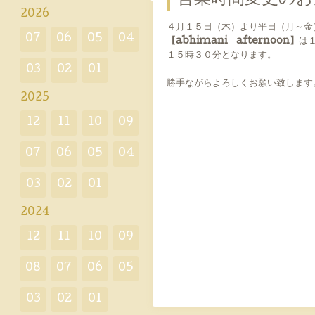
2026
４月１５日（木）より平日（月～金
07
06
05
04
【abhimani afternoon】
は
１５時３０分となります。
03
02
01
勝手ながらよろしくお願い致します
2025
12
11
10
09
07
06
05
04
03
02
01
2024
12
11
10
09
08
07
06
05
03
02
01