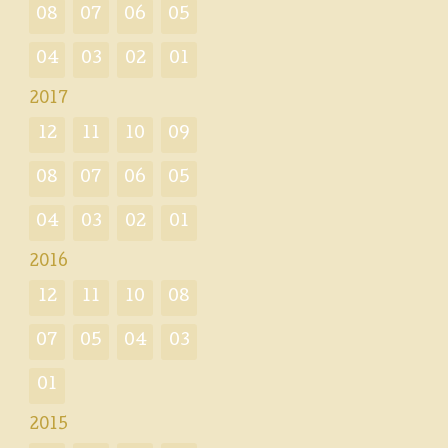
08
07
06
05
04
03
02
01
2017
12
11
10
09
08
07
06
05
04
03
02
01
2016
12
11
10
08
07
05
04
03
01
2015