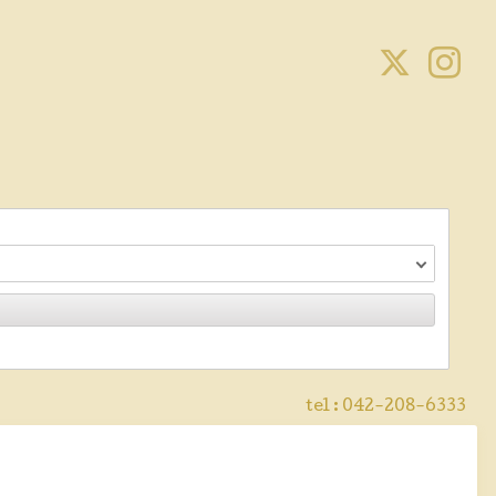
tel :
042-208-6333