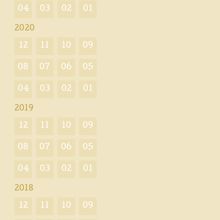
04
03
02
01
2020
12
11
10
09
08
07
06
05
04
03
02
01
2019
12
11
10
09
08
07
06
05
04
03
02
01
2018
12
11
10
09