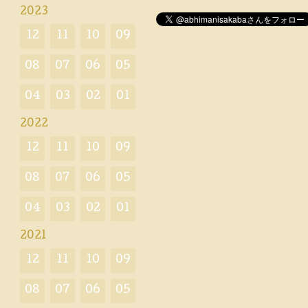
2023
12
11
10
09
08
07
06
05
04
03
02
01
2022
12
11
10
09
08
07
06
05
04
03
02
01
2021
12
11
10
09
08
07
06
05