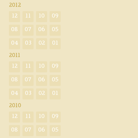
2012
12
11
10
09
08
07
06
05
04
03
02
01
2011
12
11
10
09
08
07
06
05
04
03
02
01
2010
12
11
10
09
08
07
06
05