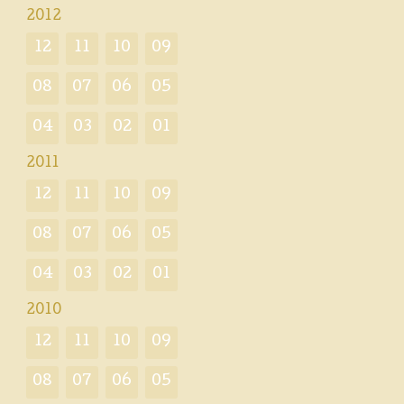
2012
12
11
10
09
08
07
06
05
04
03
02
01
2011
12
11
10
09
08
07
06
05
04
03
02
01
2010
12
11
10
09
08
07
06
05