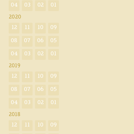
04
03
02
01
2020
12
11
10
09
08
07
06
05
04
03
02
01
2019
12
11
10
09
08
07
06
05
04
03
02
01
2018
12
11
10
09