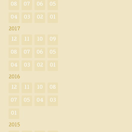
08
07
06
05
04
03
02
01
2017
12
11
10
09
08
07
06
05
04
03
02
01
2016
12
11
10
08
07
05
04
03
01
2015