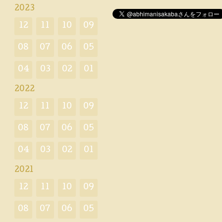
2023
12
11
10
09
08
07
06
05
04
03
02
01
2022
12
11
10
09
08
07
06
05
04
03
02
01
2021
12
11
10
09
08
07
06
05