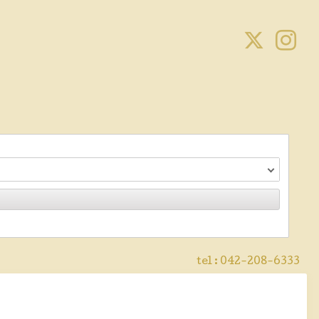
tel :
042-208-6333