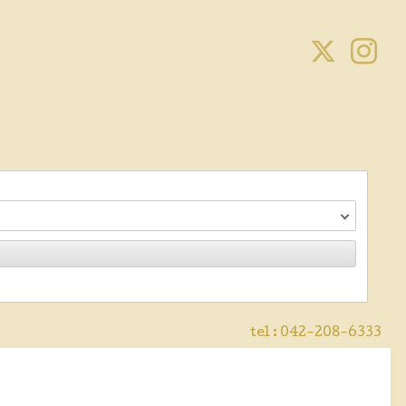
tel :
042-208-6333