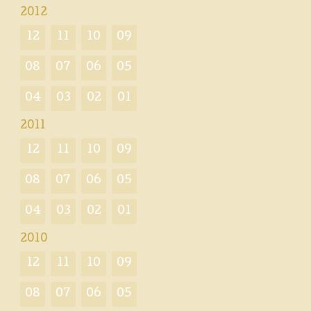
2012
12
11
10
09
08
07
06
05
04
03
02
01
2011
12
11
10
09
08
07
06
05
04
03
02
01
2010
12
11
10
09
08
07
06
05