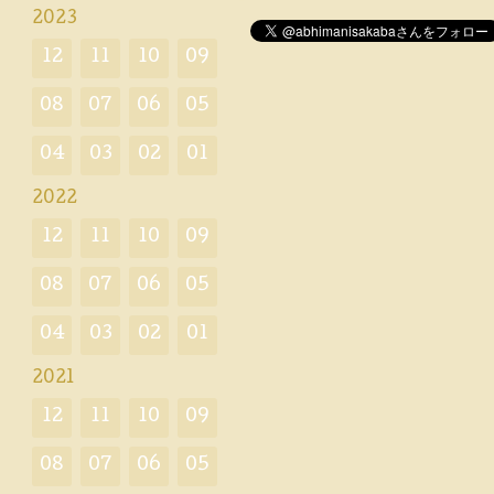
2023
12
11
10
09
08
07
06
05
04
03
02
01
2022
12
11
10
09
08
07
06
05
04
03
02
01
2021
12
11
10
09
08
07
06
05