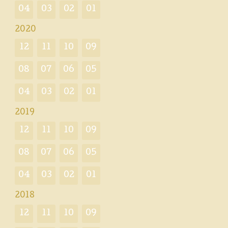
04
03
02
01
2020
12
11
10
09
08
07
06
05
04
03
02
01
2019
12
11
10
09
08
07
06
05
04
03
02
01
2018
12
11
10
09