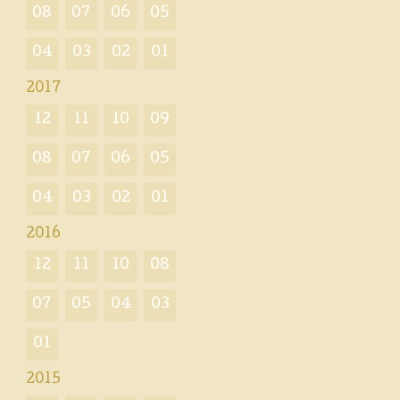
08
07
06
05
04
03
02
01
2017
12
11
10
09
08
07
06
05
04
03
02
01
2016
12
11
10
08
07
05
04
03
01
2015