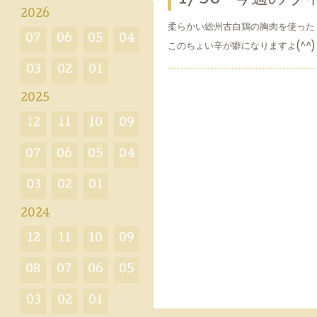
2026
柔らかい総州古白鶏の胸肉を使った
07
06
05
04
このちょい辛が癖になりますよ(^^)
03
02
01
2025
12
11
10
09
07
06
05
04
03
02
01
2024
12
11
10
09
08
07
06
05
03
02
01