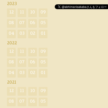
2023
12
11
10
09
08
07
06
05
04
03
02
01
2022
12
11
10
09
08
07
06
05
04
03
02
01
2021
12
11
10
09
08
07
06
05