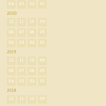
04
03
02
01
2020
12
11
10
09
08
07
06
05
04
03
02
01
2019
12
11
10
09
08
07
06
05
04
03
02
01
2018
12
11
10
09