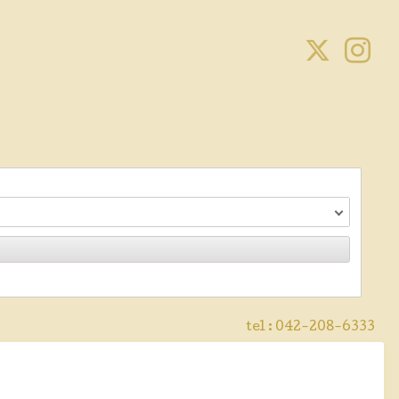
tel :
042-208-6333