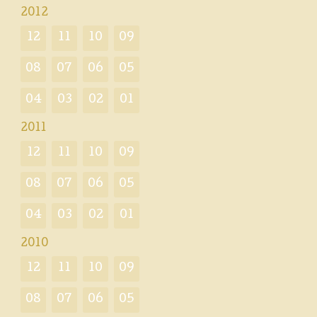
2012
12
11
10
09
08
07
06
05
04
03
02
01
2011
12
11
10
09
08
07
06
05
04
03
02
01
2010
12
11
10
09
08
07
06
05