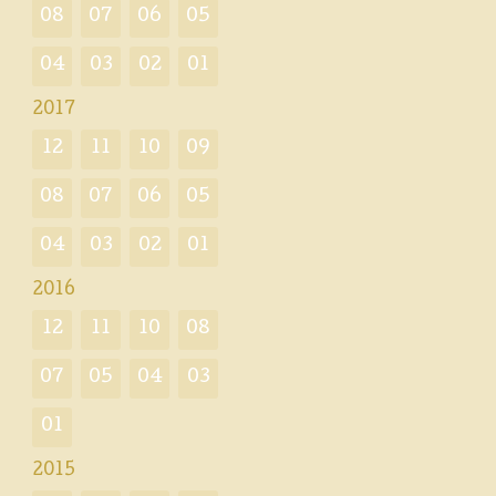
08
07
06
05
04
03
02
01
2017
12
11
10
09
08
07
06
05
04
03
02
01
2016
12
11
10
08
07
05
04
03
01
2015