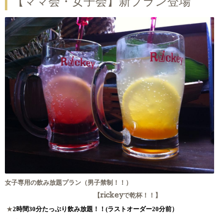
【ママ会・女子会】新プラン登場
女子専用の飲み放題プラン（男子禁制！！）
【rickeyで乾杯！！】
2
時間
30
分たっぷり飲み放題！！
(
ラストオーダー
20
分前）
★