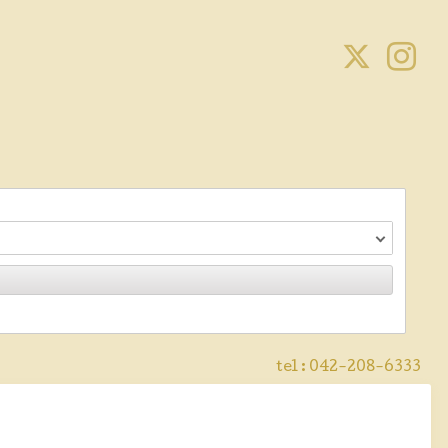
tel :
042-208-6333