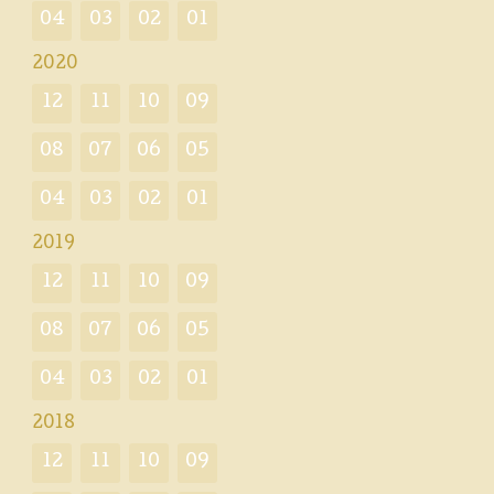
04
03
02
01
2020
12
11
10
09
08
07
06
05
04
03
02
01
2019
12
11
10
09
08
07
06
05
04
03
02
01
2018
12
11
10
09