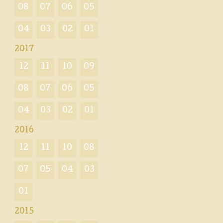
08
07
06
05
04
03
02
01
2017
12
11
10
09
08
07
06
05
04
03
02
01
2016
12
11
10
08
07
05
04
03
01
2015