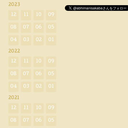
2023
12
11
10
09
08
07
06
05
04
03
02
01
2022
12
11
10
09
08
07
06
05
04
03
02
01
2021
12
11
10
09
08
07
06
05