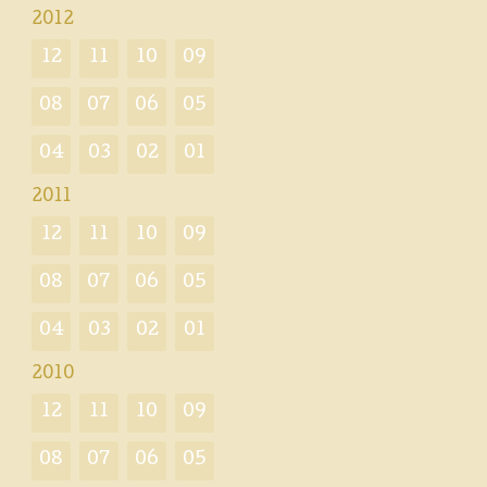
2012
12
11
10
09
08
07
06
05
04
03
02
01
2011
12
11
10
09
08
07
06
05
04
03
02
01
2010
12
11
10
09
08
07
06
05