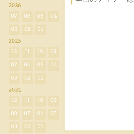
2026
07
06
05
04
03
02
01
2025
12
11
10
09
07
06
05
04
03
02
01
2024
12
11
10
09
08
07
06
05
03
02
01