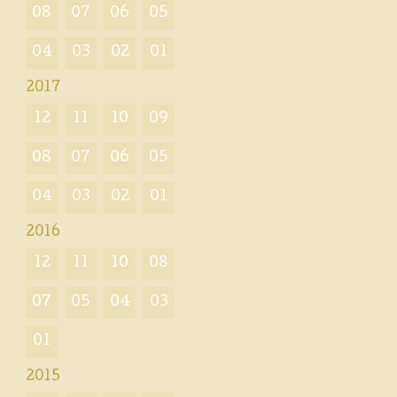
08
07
06
05
04
03
02
01
2017
12
11
10
09
08
07
06
05
04
03
02
01
2016
12
11
10
08
07
05
04
03
01
2015