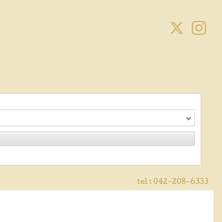
tel :
042-208-6333