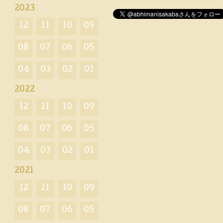
2023
12
11
10
09
08
07
06
05
04
03
02
01
2022
12
11
10
09
08
07
06
05
04
03
02
01
2021
12
11
10
09
08
07
06
05