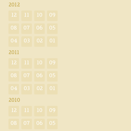
2012
12
11
10
09
08
07
06
05
04
03
02
01
2011
12
11
10
09
08
07
06
05
04
03
02
01
2010
12
11
10
09
08
07
06
05