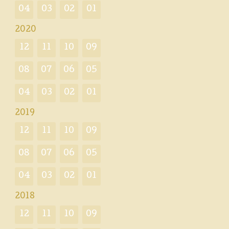
04
03
02
01
2020
12
11
10
09
08
07
06
05
04
03
02
01
2019
12
11
10
09
08
07
06
05
04
03
02
01
2018
12
11
10
09