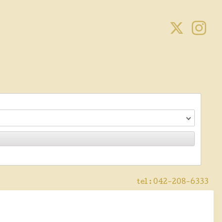
tel :
042-208-6333