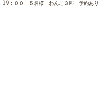
19：００ ５名様 わんこ３匹 予約あり