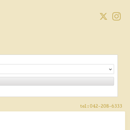
tel :
042-208-6333