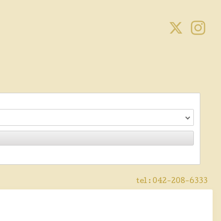
tel :
042-208-6333