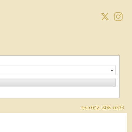
tel :
042-208-6333