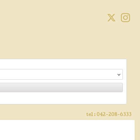
tel :
042-208-6333