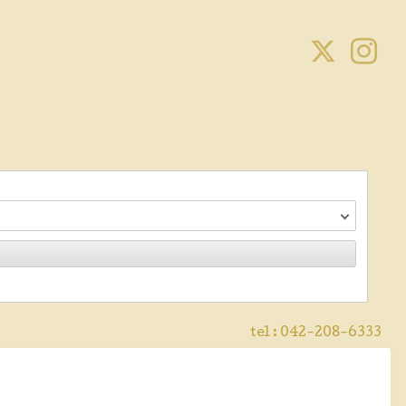
tel :
042-208-6333