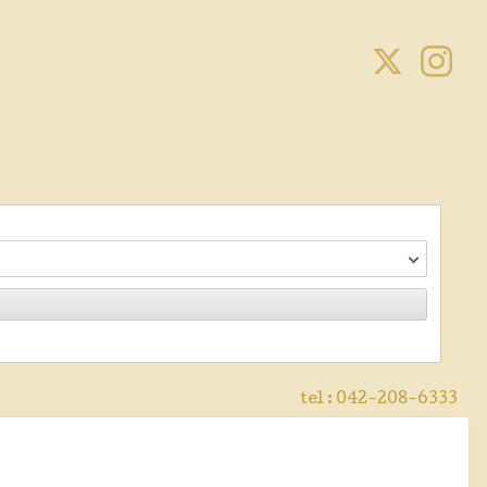
tel :
042-208-6333