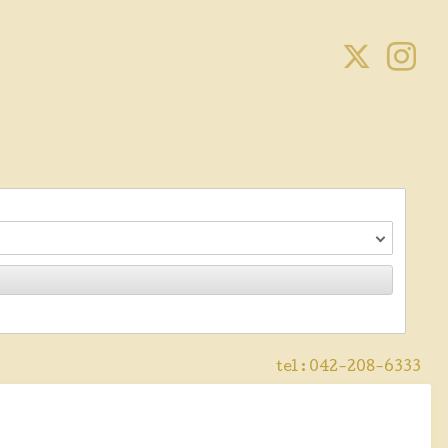
tel :
042-208-6333