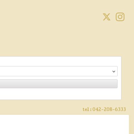
tel :
042-208-6333