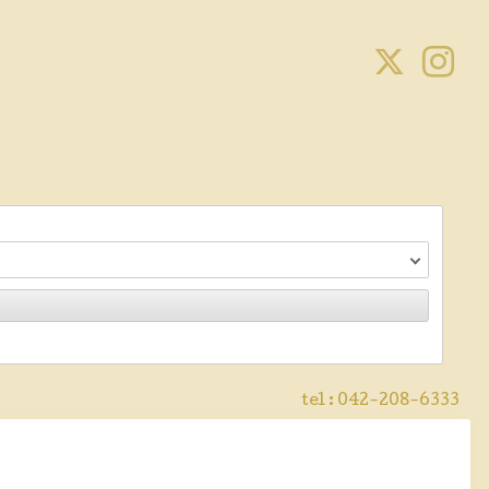
tel :
042-208-6333