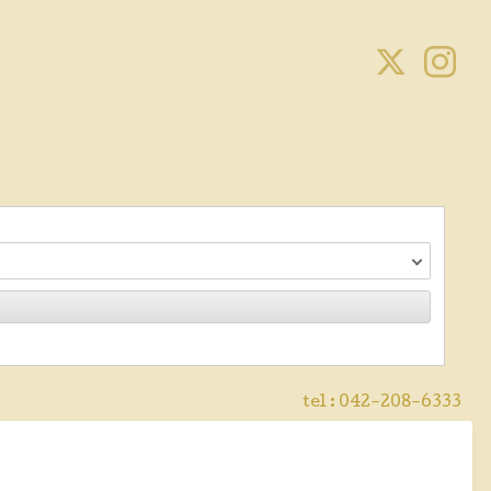
tel :
042-208-6333