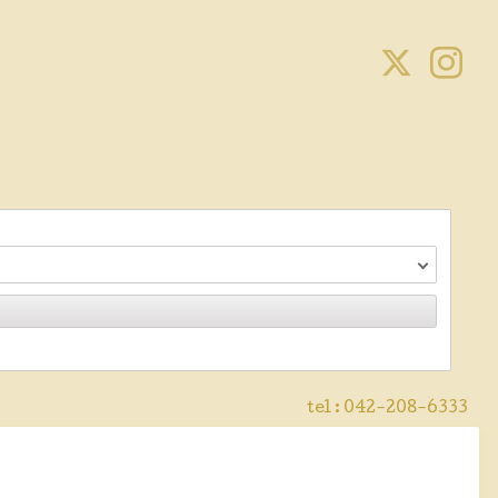
tel :
042-208-6333