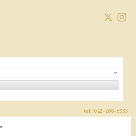
tel :
042-208-6333
»