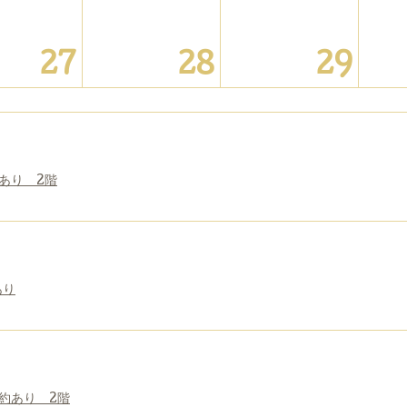
27
28
29
約あり 2階
あり
予約あり 2階