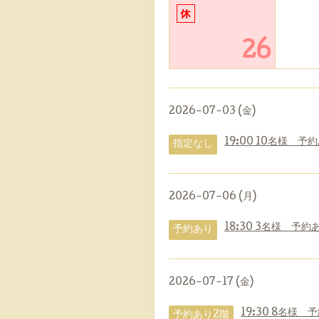
26
2026-07-03 (金)
19:00 10名様 予
指定なし
2026-07-06 (月)
18:30 3名様 予約
予約あり
2026-07-17 (金)
19:30 8名様 
予約あり2階