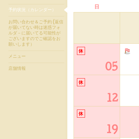
日
予約状況（カレンダー）
お問い合わせ＆ご予約 (返信
が届いてない時は迷惑フォ
ルダ－に届いてる可能性が
ございますのでご確認をお
願いします）
メニュー
05
店舗情報
12
19