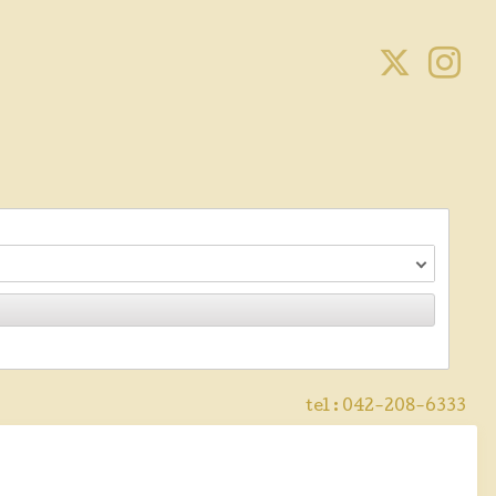
tel :
042-208-6333