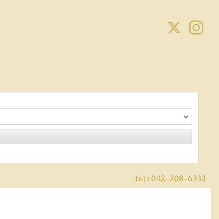
tel :
042-208-6333