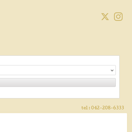
tel :
042-208-6333