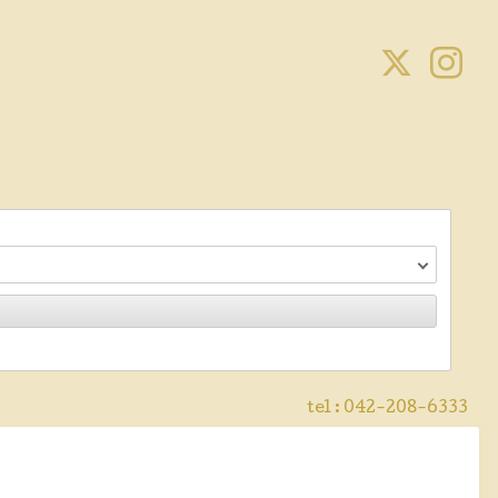
tel :
042-208-6333